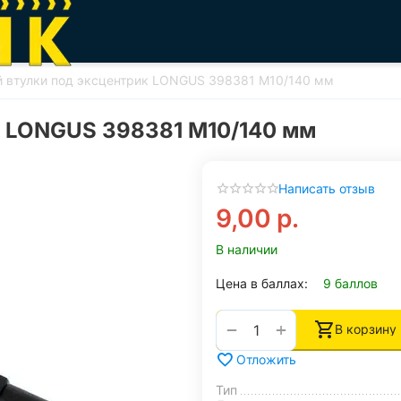
й втулки под эксцентрик LONGUS 398381 М10/140 мм
к LONGUS 398381 М10/140 мм
Написать отзыв
9,00
р.
В наличии
Цена в баллах:
9 баллов
+
−
В корзину
Отложить
Тип