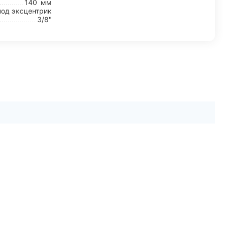
140
мм
под эксцентрик
3/8"