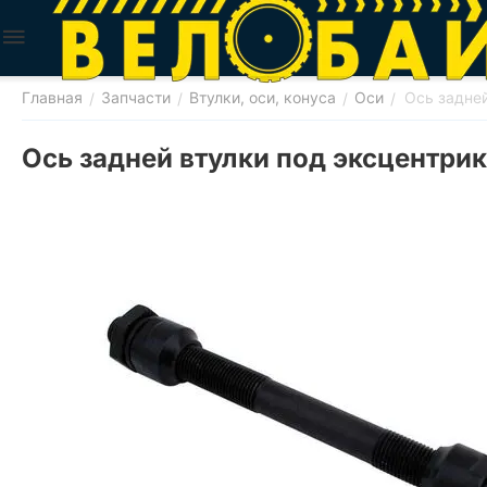
Главная
Запчасти
Втулки, оси, конуса
Оси
Ось задне
/
/
/
/
Ось задней втулки под эксцентри