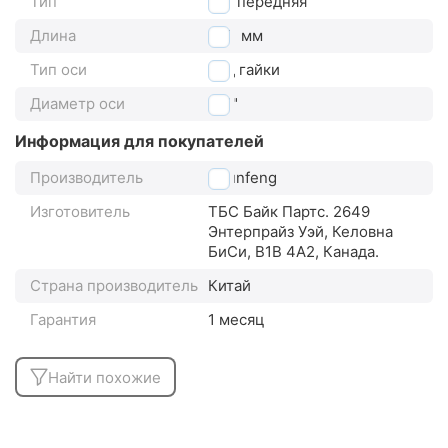
Тип
ось передняя
Длина
140
мм
Тип оси
под гайки
Диаметр оси
3/8"
Информация для покупателей
Производитель
Shunfeng
Изготовитель
ТБС Байк Партс. 2649
Энтерпрайз Уэй, Келовна
БиСи, В1В 4А2, Канада.
Страна производитель
Китай
Гарантия
1 месяц
Найти похожие