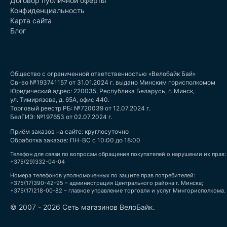
Договор публичной оферты
Конфиденциальность
Карта сайта
Блог
Общество с ограниченной ответственностью «Велобайк Бай»
Св-во №193741157 от 31.01.2024 г. выдано Минским горисполкомом
Юридический адрес: 220035, Республика Беларусь, г. Минск,
ул. Тимирязева, д. 65А, офис 440.
Торговый реестр РБ: №720039 от 12.07.2024 г.
БелГИЭ: №197653 от 02.07.2024 г.
Приём заказов на сайте: круглосуточно
Обработка заказов: ПН-ВС с 10:00 до 18:00
Телефон для связи по вопросам обращения покупателей о нарушении их прав:
+375(29)332-04-04
Номера телефонов уполномоченных по защите прав потребителей:
+375(17)390-42-95 – администрация Центрального района г. Минска;
+375(17)218-00-82 – главное управление торговли и услуг Мингорисполкома.
© 2007 - 2026 Сеть магазинов ВелоБайк.