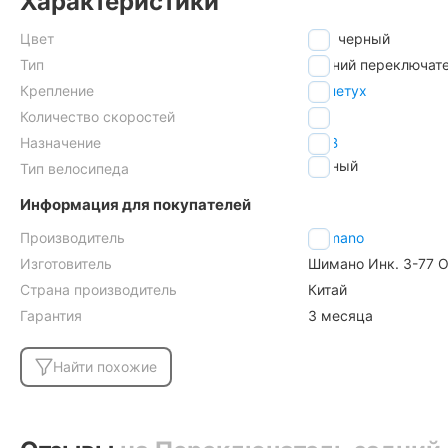
Характеристики
Цвет
черный
Тип
задний переключат
Крепление
на петух
Количество скоростей
7/8
Назначение
MTB
горный
Тип велосипеда
Информация для покупателей
Производитель
Shimano
Изготовитель
Шимано Инк. 3-77 О
Страна производитель
Китай
Гарантия
3 месяца
Найти похожие