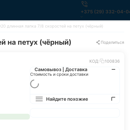
+375 (29) 332-04-0
0 длинная лапка 7/8 скоростей на петух (чёрный)
й на петух (чёрный)
Поделиться
КОД:
100836
Самовывоз | Доставка
Стоимость и сроки доставки
Найдите похожие