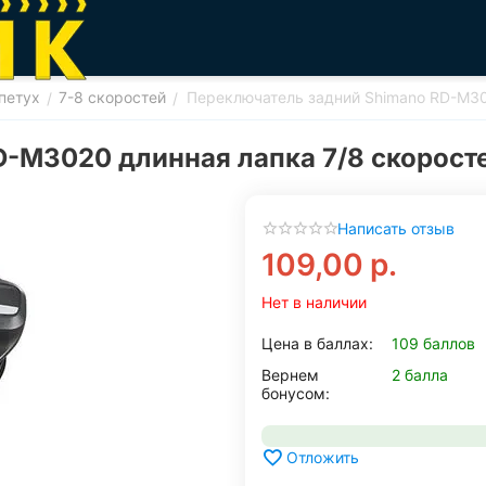
петух
7-8 скоростей
Переключатель задний Shimano RD-M302
/
/
-M3020 длинная лапка 7/8 скоросте
Написать отзыв
109,00
р.
Нет в наличии
Цена в баллах:
109 баллов
Вернем
2 балла
бонусом:
Отложить