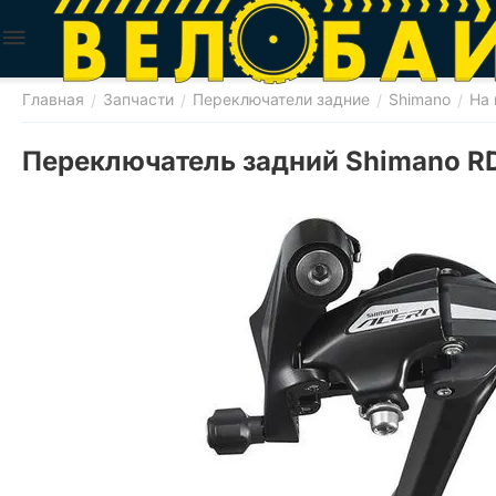
Главная
Запчасти
Переключатели задние
Shimano
На 
/
/
/
/
Переключатель задний Shimano RD