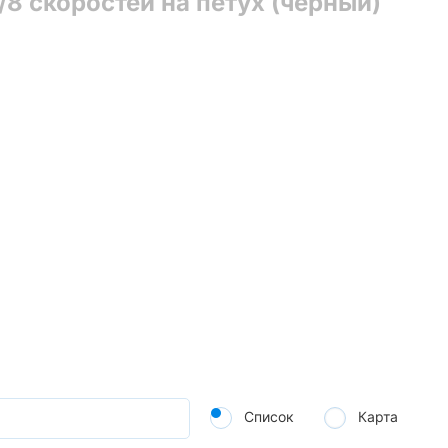
8 скоростей на петух (чёрный)
Список
Карта