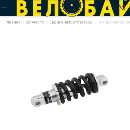
Главная
Запчасти
Задние амортизаторы
Амортизатор з
/
/
/