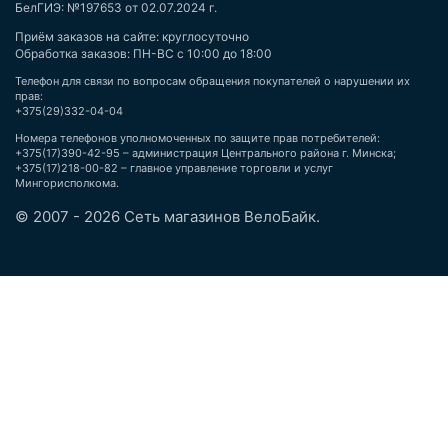
БелГИЭ: №197653 от 02.07.2024 г.
Приём заказов на сайте: круглосуточно
Обработка заказов: ПН-ВС с 10:00 до 18:00
Телефон для связи по вопросам обращения покупателей о нарушении их
прав:
+375(29)332-04-04
Номера телефонов уполномоченных по защите прав потребителей:
+375(17)390-42-95 – администрация Центрального района г. Минска;
+375(17)218-00-82 – главное управление торговли и услуг
Мингорисполкома.
© 2007 - 2026 Сеть магазинов ВелоБайк.