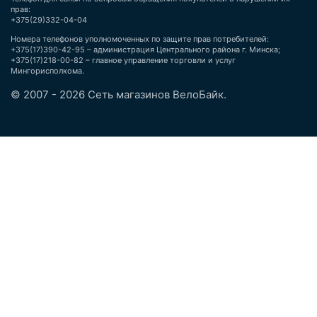
прав:
+375(29)332-04-04
Номера телефонов уполномоченных по защите прав потребителей:
+375(17)390-42-95 – администрация Центрального района г. Минска;
+375(17)218-00-82 – главное управление торговли и услуг
Мингорисполкома.
© 2007 - 2026 Сеть магазинов ВелоБайк.