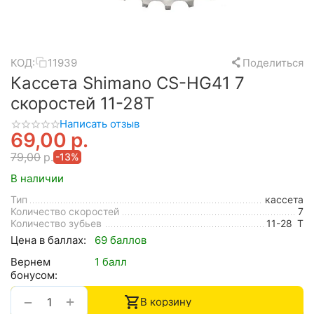
КОД:
11939
Поделиться
Кассета Shimano CS-HG41 7
скоростей 11-28T
Написать отзыв
69,00
р.
79,00
р.
-13%
В наличии
Тип
кассета
Количество скоростей
7
Количество зубьев
11-28
T
Цена в баллах:
69 баллов
Вернем
1 балл
бонусом:
+
−
В корзину