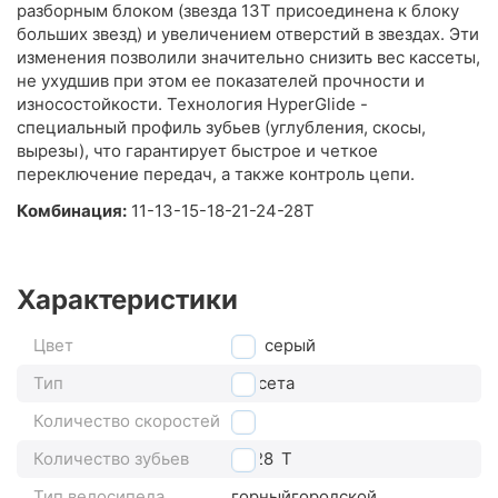
разборным блоком (звезда 13T присоединена к блоку
больших звезд) и увеличением отверстий в звездах. Эти
изменения позволили значительно снизить вес кассеты,
не ухудшив при этом ее показателей прочности и
износостойкости. Технология HyperGlide -
специальный профиль зубьев (углубления, скосы,
вырезы), что гарантирует быстрое и четкое
переключение передач, а также контроль цепи.
Комбинация:
11-13-15-18-21-24-28T
Характеристики
Цвет
серый
Тип
кассета
Количество скоростей
7
Количество зубьев
11-28
T
Тип велосипеда
горный
городской