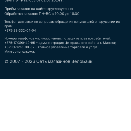
БелГИЭ: №197653 от 02.07.2024 г.
Приём заказов на сайте: круглосуточно
Обработка заказов: ПН-ВС с 10:00 до 18:00
Телефон для связи по вопросам обращения покупателей о нарушении их
прав:
+375(29)332-04-04
Номера телефонов уполномоченных по защите прав потребителей:
+375(17)390-42-95 – администрация Центрального района г. Минска;
+375(17)218-00-82 – главное управление торговли и услуг
Мингорисполкома.
© 2007 - 2026 Сеть магазинов ВелоБайк.