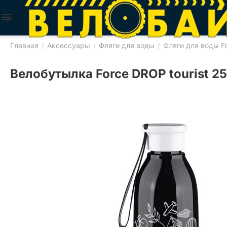
Главная
Аксессуары
Фляги для воды
Фляги для воды F
/
/
/
Велобутылка Force DROP tourist 2