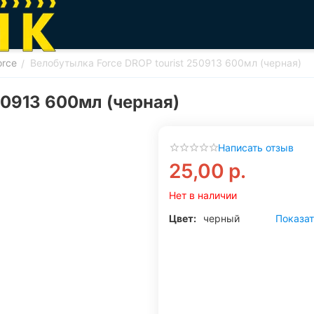
orce
Велобутылка Force DROP tourist 250913 600мл (черная)
/
50913 600мл (черная)
Написать отзыв
25,00
р.
Нет в наличии
Цвет:
черный
Показат