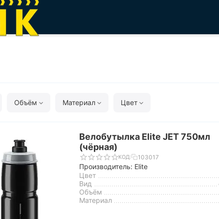
Объём
Материал
Цвет
Велобутылка Elite JET 750мл
(чёрная)
103017
КОД:
Производитель: Elite
Цвет
Вид
Объём
Материал