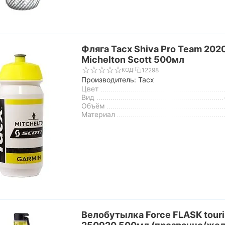
Фляга Tacx Shiva Pro Team 202
Michelton Scott 500мл
12298
КОД:
Производитель: Tacx
Цвет
Вид
Объём
Материал
Велобутылка Force FLASK touri