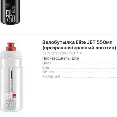
Велобутылка Elite JET 550мл
(прозрачная/красный логотип)
11166
КОД:
Производитель: Elite
Цвет
Вид
Объём
Материал