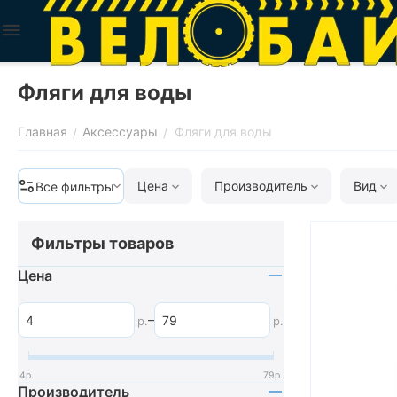
Фляги для воды
Главная
Аксессуары
Фляги для воды
/
/
Цена
Производитель
Вид
Все фильтры
Фильтры товаров
Цена
–
р.
р.
4
р.
79
р.
Производитель