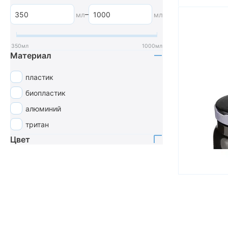
Atom
–
мл
мл
Cube
AXXY
350
мл
1000
мл
Elite
Материал
ACID
пластик
CamelBak
биопластик
Merida
алюминий
Tacx
тритан
Цвет