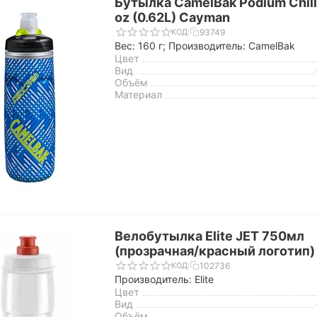
Бутылка CamelBak Podium Chill
oz (0.62L) Cayman
93749
КОД:
Вес: 160 г; Производитель: CamelBak
Цвет
Вид
Объём
Материал
Велобутылка Elite JET 750мл
(прозрачная/красный логотип)
102736
КОД:
Производитель: Elite
Цвет
Вид
Объём