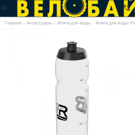
Главная
Аксессуары
Фляги для воды
Фляги для воды Pol
/
/
/