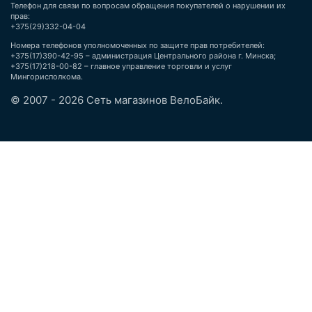
Телефон для связи по вопросам обращения покупателей о нарушении их
прав:
+375(29)332-04-04
Номера телефонов уполномоченных по защите прав потребителей:
+375(17)390-42-95 – администрация Центрального района г. Минска;
+375(17)218-00-82 – главное управление торговли и услуг
Мингорисполкома.
© 2007 - 2026 Сеть магазинов ВелоБайк.