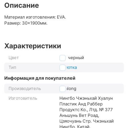
Описание
Материал изготовления: EVA.
Размер: 30×1900мм.
Характеристики
Цвет
черный
Тип
обмотка
Информация для покупателей
Производитель
Hualong
Изготовитель
Нингбо Чжэньхай Хуалун
Пластик Анд Раббер
Продуктс Ко., Лтд. № 377
Аньшунь Вет Роад,
Цзяочуань Стр. Чжэньхай
Нингбо, Китай.