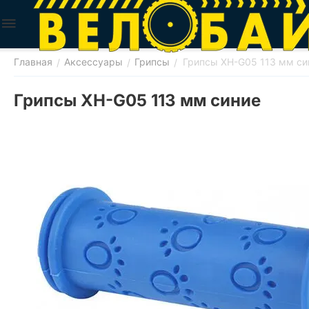
Главная
Аксессуары
Грипсы
Грипсы XH-G05 113 мм си
/
/
/
Грипсы XH-G05 113 мм синие