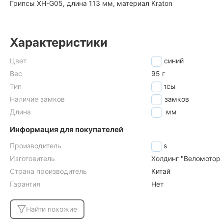
Грипсы XH-G05, длина 113 мм, материал Kraton
Характеристики
Цвет
синий
Вес
95 г
Тип
грипсы
Наличие замков
без замков
Длина
113
мм
Информация для покупателей
Производитель
Stels
Изготовитель
Холдинг "Веломоторс
Страна производитель
Китай
Гарантия
Нет
Найти похожие