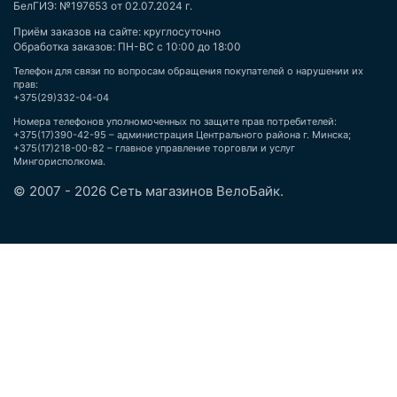
БелГИЭ: №197653 от 02.07.2024 г.
Приём заказов на сайте: круглосуточно
Обработка заказов: ПН-ВС с 10:00 до 18:00
Телефон для связи по вопросам обращения покупателей о нарушении их
прав:
+375(29)332-04-04
Номера телефонов уполномоченных по защите прав потребителей:
+375(17)390-42-95 – администрация Центрального района г. Минска;
+375(17)218-00-82 – главное управление торговли и услуг
Мингорисполкома.
© 2007 - 2026 Сеть магазинов ВелоБайк.