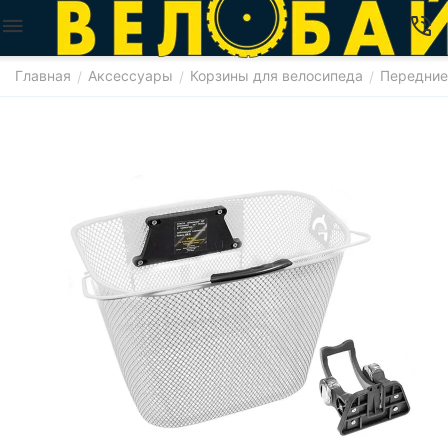
Главная
Аксессуары
Корзины для велосипеда
Передние
/
/
/