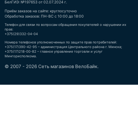
БелГИЭ: №197653 от 02.07.2024 г.
Приём заказов на сайте: круглосуточно
Обработка заказов: ПН-ВС с 10:00 до 18:00
Телефон для связи по вопросам обращения покупателей о нарушении их
прав:
+375(29)332-04-04
Номера телефонов уполномоченных по защите прав потребителей:
+375(17)390-42-95 – администрация Центрального района г. Минска;
+375(17)218-00-82 – главное управление торговли и услуг
Мингорисполкома.
© 2007 - 2026 Сеть магазинов ВелоБайк.