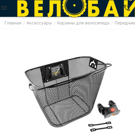
Главная
Аксессуары
Корзины для велосипеда
Передние
/
/
/