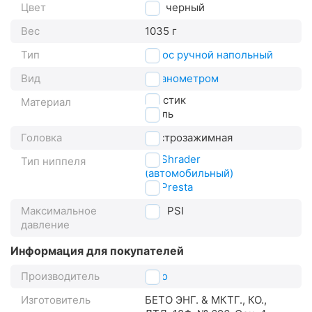
Цвет
черный
Вес
1035 г
Тип
насос ручной напольный
Вид
с манометром
пластик
Материал
сталь
Головка
быстрозажимная
AV Shrader
Тип ниппеля
(автомобильный)
FV Presta
Максимальное
160
PSI
давление
Информация для покупателей
Производитель
Beto
Изготовитель
БЕТО ЭНГ. & МКТГ., КО.,