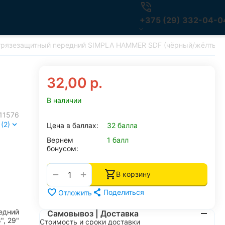
+375 (29) 332-04-0
грязезащитный передний SIMPLA HAMMER SDF (чёрный/жёлтый)
32,00
р.
В наличии
11576
(2)
Цена в баллах:
32 балла
Вернем
1 балл
бонусом:
+
−
В корзину
Поделиться
Отложить
едний
Самовывоз | Доставка
8", 29"
Стоимость и сроки доставки