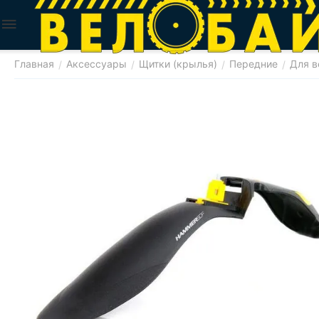
Главная
Аксессуары
Щитки (крылья)
Передние
Для в
/
/
/
/