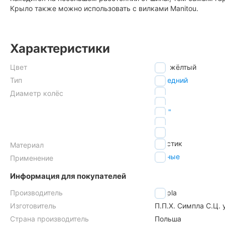
Крыло также можно использовать с вилками Manitou.
Характеристики
Цвет
жёлтый
Тип
передний
24"
Диаметр колёс
26"
27.5"
28"
29"
пластик
Материал
горные
Применение
Информация для покупателей
Производитель
Simpla
Изготовитель
П.П.Х. Симпла С.Ц.
Страна производитель
Польша