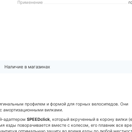
Применение
г
Наличие в магазинах
оригинальным профилем и формой для горных велосипедов. Они
 с амортизационными вилками.
ой-адаптером
SPEEDclick
, который вкрученный в корону вилки (
емя езды поворачивается вместе с колесом, его плавник все вр
рантируя оптимальную защиту во время езды по любой местност