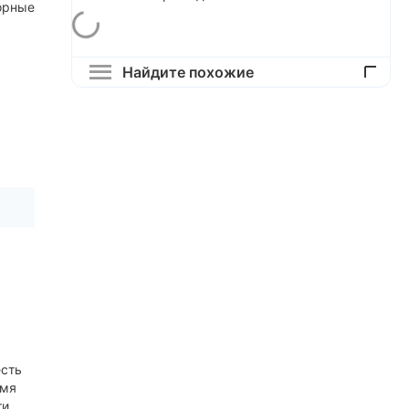
орные
Найдите похожие
есть
емя
и.