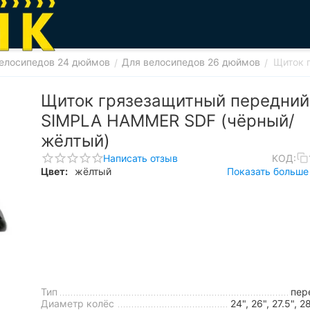
елосипедов 24 дюймов
Для велосипедов 26 дюймов
Щиток 
/
/
Щиток грязезащитный передний
SIMPLA HAMMER SDF (чёрный/
жёлтый)
Написать отзыв
КОД:
Цвет:
жёлтый
Показать больше 
Тип
пер
Диаметр колёс
24", 26", 27.5", 2