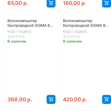
65,00
р.
160,00
р.
Велокомпьютер
Велокомпьютер
беспроводной SIGMA BC
беспроводной SIGMA BC
12.0 WL STS CAD (белый)
14.0 WL STS CAD
102613
102615
КОД:
КОД:
(черный)
В наличии
В наличии
368,00
р.
420,00
р.