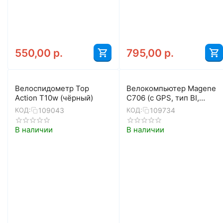
550,00
р.
795,00
р.
Велоспидометр Top
Велокомпьютер Magene
Action T10w (чёрный)
C706 (с GPS, тип BI,
чёрный)
109043
109734
КОД:
КОД:
В наличии
В наличии