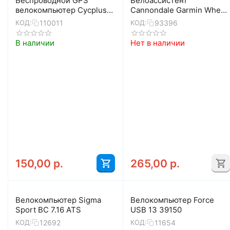
Беспроводной GPS
Велоассистент
велокомпьютер Cycplus
Cannondale Garmin Wheel
M1 (16 функций)
Sensor
110011
93396
КОД:
КОД:
В наличии
Нет в наличии
150,00
р.
265,00
р.
Велокомпьютер Sigma
Велокомпьютер Force
Sport BC 7.16 ATS
USB 13 39150
12692
11654
КОД:
КОД: