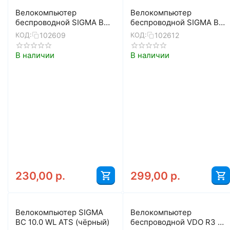
Велокомпьютер
Велокомпьютер
беспроводной SIGMA BC
беспроводной SIGMA BC
8.0 WL ATS (чёрный)
12.0 WL STS (белый)
102609
102612
КОД:
КОД:
В наличии
В наличии
230,00
р.
299,00
р.
Велокомпьютер SIGMA
Велокомпьютер
BC 10.0 WL ATS (чёрный)
беспроводной VDO R3 WL