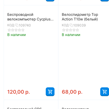
Беспроводной
Велоспидометр Top
велокомпьютер Cycplus
Action T10w (белый)
G1 Mini с GPS
109740
109039
КОД:
КОД:
В наличии
В наличии
120,00
р.
68,00
р.