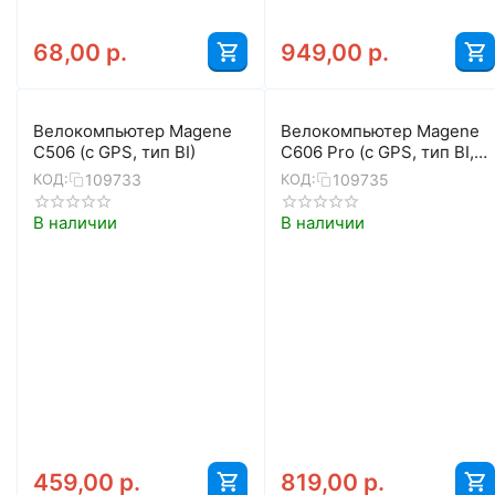
68,00
р.
949,00
р.
Велокомпьютер Magene
Велокомпьютер Magene
C506 (с GPS, тип BI)
C606 Pro (с GPS, тип BI,
чёрный)
109733
109735
КОД:
КОД:
В наличии
В наличии
459,00
р.
819,00
р.