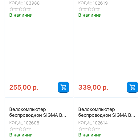
VTS 4-64030 (белый)
103988
102619
КОД:
КОД:
В наличии
В наличии
255,00
р.
339,00
р.
Велокомпьютер
Велокомпьютер
беспроводной SIGMA BC
беспроводной SIGMA BC
5.0 WL ATS (чёрный)
14.0 WL STS (черный)
102608
102614
КОД:
КОД:
В наличии
В наличии