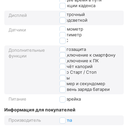
функции каденса
3-строчный
Дисплей
с подсветкой
термометр
Датчики
альтиметр
NFC
влагозащита
Дополнительные
подключение к смартфону
функции
подключение к ПК
расчёт калорий
авто Старт / Стоп
часы
таймер и секундомер
уровень заряда батареи
Питание
батарейка
Информация для покупателей
Производитель
Sigma