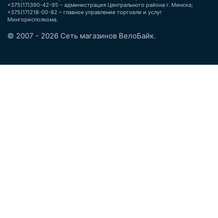
+375(17)390-42-95 – администрация Центрального района г. Минска;
+375(17)218-00-82 – главное управление торговли и услуг
Мингорисполкома.
© 2007 - 2026 Сеть магазинов ВелоБайк.