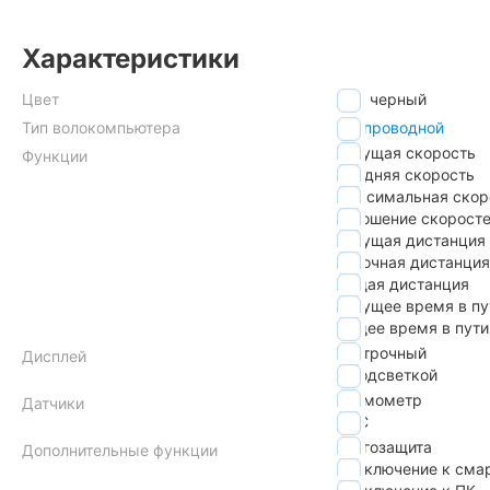
Характеристики
Цвет
черный
Тип волокомпьютера
беспроводной
текущая скорость
Функции
средняя скорость
максимальная скор
отношение скорост
текущая дистанция
суточная дистанция
общая дистанция
текущее время в пу
общее время в пути
3-строчный
Дисплей
с подсветкой
термометр
Датчики
NFC
влагозащита
Дополнительные функции
подключение к сма