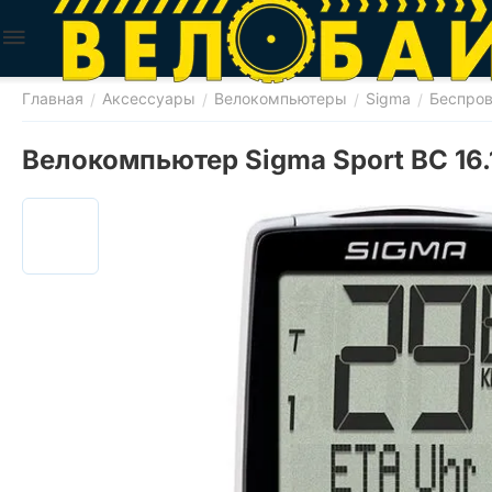
Главная
Аксессуары
Велокомпьютеры
Sigma
Беспро
/
/
/
/
Велокомпьютер Sigma Sport BC 16.