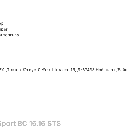
ер
ареи
и топлива
Х. Доктор-Юлиус-Лебер-Штрассе 15, Д-67433 Нойштадт /Вайнш
port BC 16.16 STS