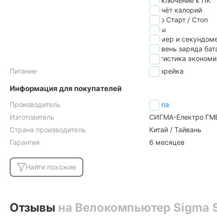
подключение к ПК
расчёт калорий
авто Старт / Стоп
часы
таймер и секундом
уровень заряда бат
статистика экономи
Питание
батарейка
Информация для покупателей
Производитель
Sigma
Изготовитель
СИГМА-Електро ГМБ
Страна производитель
Китай / Тайвань
Гарантия
6 месяцев
Найти похожие
Отзывы
на Велокомпьютер Sigma S