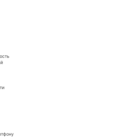
ость
ей
ти
ртфону