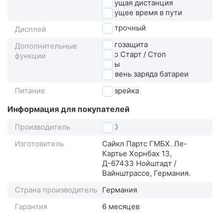
текущая дистанция
текущее время в пути
3-строчный
Дисплей
влагозащита
Дополнительные
авто Старт / Стоп
функции
часы
уровень заряда батареи
Питание
батарейка
Информация для покупателей
Производитель
VDO
Изготовитель
Сайкл Партс ГМБХ. Ле-
Картье Хорнбах 13,
Д-67433 Нойштадт /
Вайнштрассе, Германия.
Страна производитель
Германия
Гарантия
6 месяцев