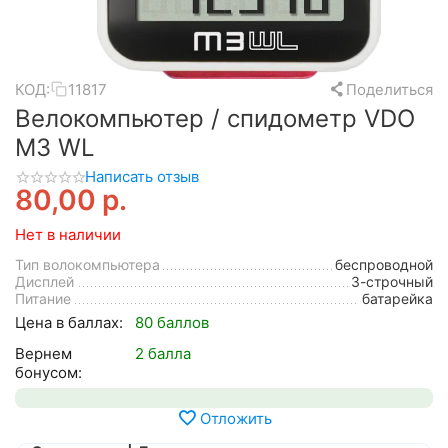
КОД:
11817
Поделиться
Велокомпьютер / спидометр VDO
M3 WL
Написать отзыв
80,00
р.
Нет в наличии
Тип волокомпьютера
беспроводной
Дисплей
3-строчный
Питание
батарейка
Цена в баллах:
80 баллов
Вернем
2 балла
бонусом:
Отложить