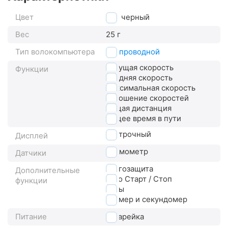
Цвет
черный
Вес
25 г
Тип волокомпьютера
беспроводной
текущая скорость
Функции
средняя скорость
максимальная скорость
отношение скоростей
общая дистанция
общее время в пути
3-строчный
Дисплей
термометр
Датчики
влагозащита
Дополнительные
авто Старт / Стоп
функции
часы
таймер и секундомер
Питание
батарейка