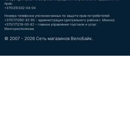
прав:
+375(29)332-04-04
Номера телефонов уполномоченных по защите прав потребителей:
+375(17)390-42-95 – администрация Центрального района г. Минска;
+375(17)218-00-82 – главное управление торговли и услуг
Мингорисполкома.
© 2007 - 2026 Сеть магазинов ВелоБайк.