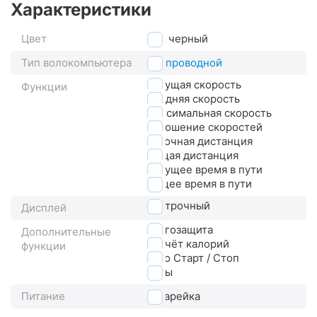
Характеристики
Цвет
черный
Тип волокомпьютера
беспроводной
текущая скорость
Функции
средняя скорость
максимальная скорость
отношение скоростей
суточная дистанция
общая дистанция
текущее время в пути
общее время в пути
3-строчный
Дисплей
влагозащита
Дополнительные
расчёт калорий
функции
авто Старт / Стоп
часы
Питание
батарейка