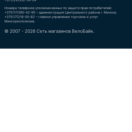
+375(29)332-04-04
Номера телефонов уполномоченных по защите прав потребителей:
+375(17)390-42-95 – администрация Центрального района г. Минска;
+375(17)218-00-82 – главное управление торговли и услуг
Мингорисполкома.
© 2007 - 2026 Сеть магазинов ВелоБайк.