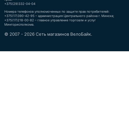
+375(29)332-04-04
Номера телефонов уполномоченных по защите прав потребителей:
+375(17)390-42-95 – администрация Центрального района г. Минска;
+375(17)218-00-82 – главное управление торговли и услуг
Мингорисполкома.
© 2007 - 2026 Сеть магазинов ВелоБайк.