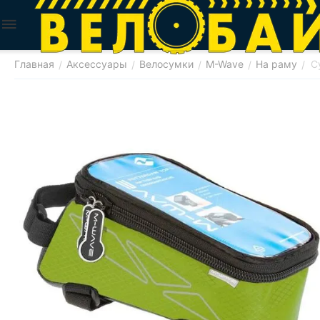
Главная
Аксессуары
Велосумки
M-Wave
На раму
С
/
/
/
/
/