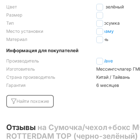
Цвет
зелёный
Размер
L
Тип
велосумка
Место установки
на раму
Материал
ткань
Информация для покупателей
Производитель
M-Wave
Изготовитель
Мессингсчлагер ГМБ
Страна производитель
Китай / Тайвань
Гарантия
6 месяцев
Найти похожие
Отзывы
на Сумочка/чехол+бокс M
ROTTERDAM TOP (черно-зелёный)