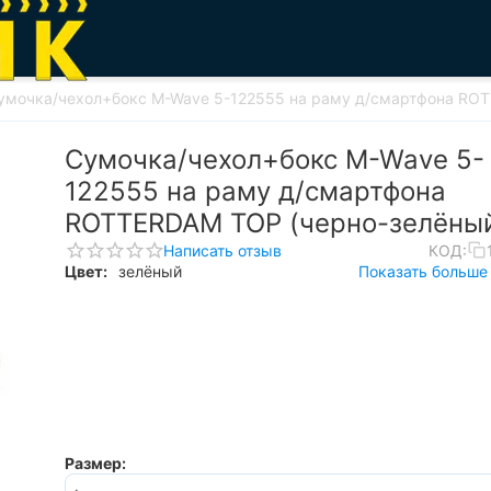
умочка/чехол+бокс M-Wave 5-122555 на раму д/смартфона RO
Сумочка/чехол+бокс M-Wave 5-
122555 на раму д/смартфона
ROTTERDAM TOP (черно-зелёны
Написать отзыв
КОД:
Цвет:
зелёный
Показать больше 
Размер: