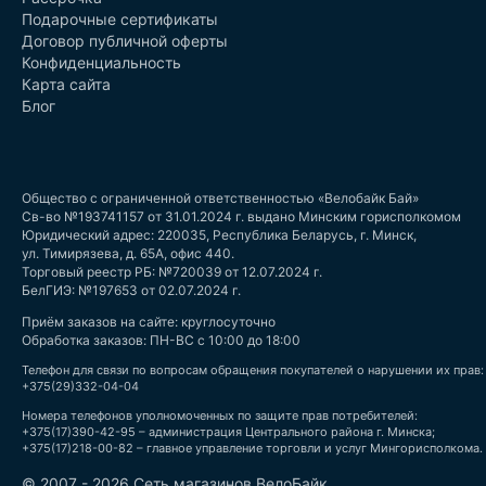
Подарочные сертификаты
Договор публичной оферты
Конфиденциальность
Карта сайта
Блог
Общество с ограниченной ответственностью «Велобайк Бай»
Св-во №193741157 от 31.01.2024 г. выдано Минским горисполкомом
Юридический адрес: 220035, Республика Беларусь, г. Минск,
ул. Тимирязева, д. 65А, офис 440.
Торговый реестр РБ: №720039 от 12.07.2024 г.
БелГИЭ: №197653 от 02.07.2024 г.
Приём заказов на сайте: круглосуточно
Обработка заказов: ПН-ВС с 10:00 до 18:00
Телефон для связи по вопросам обращения покупателей о нарушении их прав:
+375(29)332-04-04
Номера телефонов уполномоченных по защите прав потребителей:
+375(17)390-42-95 – администрация Центрального района г. Минска;
+375(17)218-00-82 – главное управление торговли и услуг Мингорисполкома.
© 2007 - 2026 Сеть магазинов ВелоБайк.