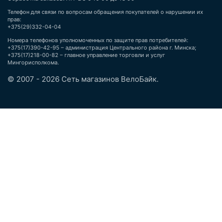
Телефон для связи по вопросам обращения покупателей о нарушении их
прав:
+375(29)332-04-04
Номера телефонов уполномоченных по защите прав потребителей:
+375(17)390-42-95 – администрация Центрального района г. Минска;
+375(17)218-00-82 – главное управление торговли и услуг
Мингорисполкома.
© 2007 - 2026 Сеть магазинов ВелоБайк.