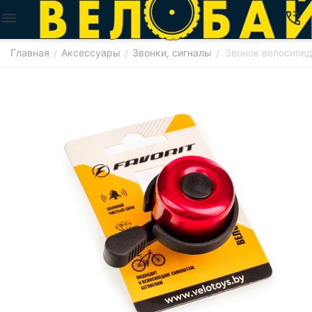
Главная
Аксессуары
Звонки, сигналы
Звонок велосипед
/
/
/