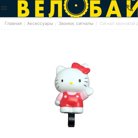
Главная
Аксессуары
Звонки, сигналы
Сигнал звуковой д
/
/
/