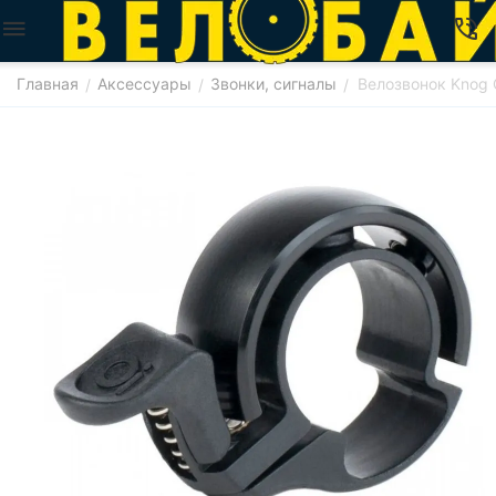
Главная
Аксессуары
Звонки, сигналы
Велозвонок Knog 
/
/
/