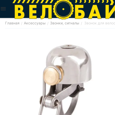
Главная
Аксессуары
Звонки, сигналы
Звонок для вело
/
/
/