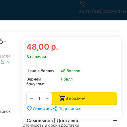
+375 (29) 332-04-0
5-
48,00
р.
01985
В наличии
(2)
Цена в баллах:
48 баллов
Вернем
1 балл
бонусом:
+
−
В корзину
Поделиться
Отложить
вонок
Самовывоз | Доставка
Стоимость и сроки доставки