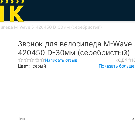
сипеда M-Wave 5-420450 D-30мм (серебристый)
Звонок для велосипеда M-Wave 
420450 D-30мм (серебристый)
Написать отзыв
КОД:
1
Цвет:
серый
Показать больше 
Тип
з