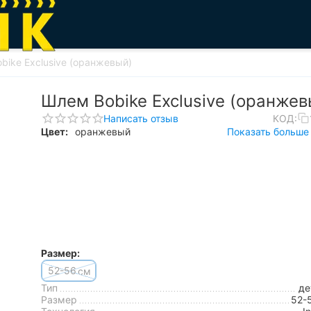
bike Exclusive (оранжевый)
Шлем Bobike Exclusive (оранжев
Написать отзыв
КОД:
Цвет:
оранжевый
Показать больше 
Размер:
52-56
см
Тип
де
Размер
52-