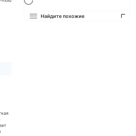
n-mold
Найдите похожие
гкая
ю
еет
и