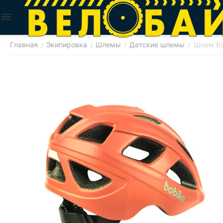
Главная
Экипировка
Шлемы
Детские шлемы
Шлем Bo
/
/
/
/