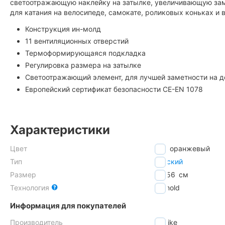
светоотражающую наклейку на затылке, увеличивающую замет
для катания на велосипеде, самокате, роликовых коньках и в
Конструкция ин-молд
11 вентиляционных отверстий
Термоформирующаяся подкладка
Регулировка размера на затылке
Светоотражающий элемент, для лучшей заметности на д
Европейский сертификат безопасности CE-EN 1078
Характеристики
Цвет
оранжевый
Тип
детский
Размер
52-56
см
Технология
In-mold
Информация для покупателей
Производитель
Bobike