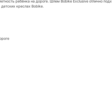
ность ребёнка на дороге. Шлем Bobike Exclusive отлично подх
 детских креслах Bobike.
ороге