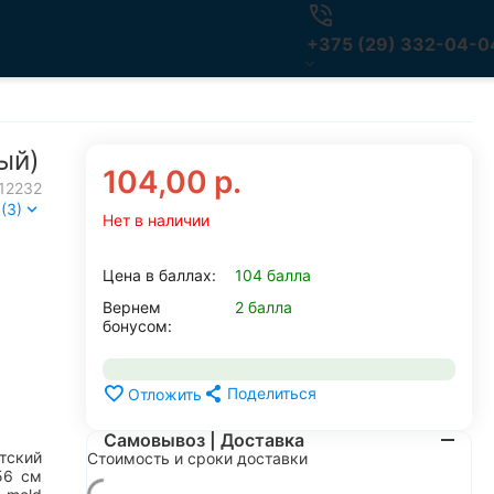
+375 (29) 332-04-0
ый)
104,00
р.
12232
(3)
Нет в наличии
Цена в баллах:
104 балла
Вернем
2 балла
бонусом:
Поделиться
Отложить
Самовывоз | Доставка
тский
Стоимость и сроки доставки
56
см