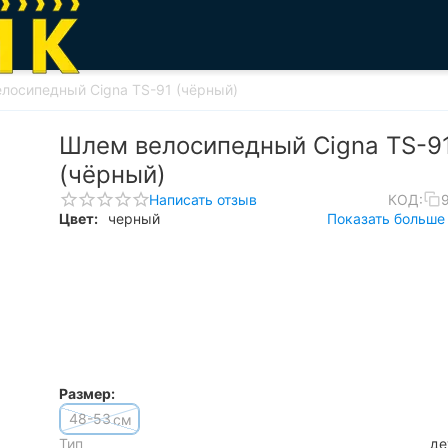
лосипедный Cigna TS-91 (чёрный)
Шлем велосипедный Cigna TS-9
(чёрный)
Написать отзыв
КОД:
Цвет:
черный
Показать больше 
Размер:
48-53
см
Тип
де