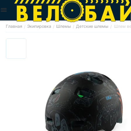
Главная
Экипировка
Шлемы
Детские шлемы
Шлем ве
/
/
/
/