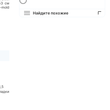
53
см
n-mold
Найдите похожие
1,5
ладки