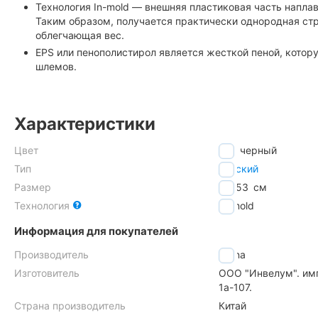
Технология In-mold — внешняя пластиковая часть напла
Таким образом, получается практически однородная с
облегчающая вес.
EPS или пенополистирол является жесткой пеной, котор
шлемов.
Характеристики
Цвет
черный
Тип
детский
Размер
48-53
см
Технология
In-mold
Информация для покупателей
Производитель
Cigna
Изготовитель
ООО "Инвелум". имп
1а-107.
Страна производитель
Китай