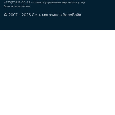
+375(17)218-00-82 – главное управление торговли и услуг
Мингорисполкома.
© 2007 - 2026 Сеть магазинов ВелоБайк.