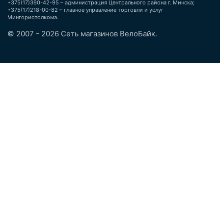
+375(17)390-42-95 – администрация Центрального района г. Минска;
+375(17)218-00-82 – главное управление торговли и услуг
Мингорисполкома.
© 2007 - 2026 Сеть магазинов ВелоБайк.