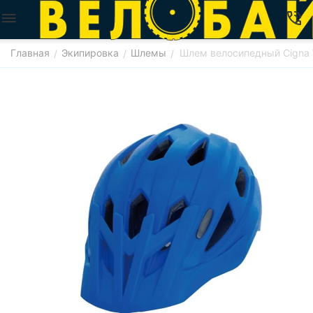
Главная
Экипировка
Шлемы
Шлем велосипедный Cigna 
/
/
/