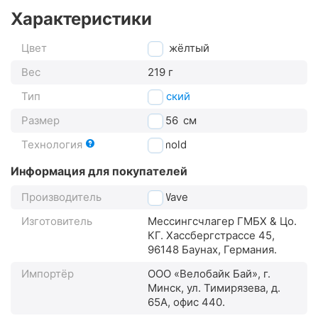
Характеристики
Цвет
жёлтый
Вес
219 г
Тип
детский
Размер
52-56
см
Технология
In-mold
Информация для покупателей
Производитель
M-Wave
Изготовитель
Мессингсчлагер ГМБХ & Цо.
КГ. Хассбергстрассе 45,
96148 Баунах, Германия.
Импортёр
ООО «Велобайк Бай», г.
Минск, ул. Тимирязева, д.
65А, офис 440.