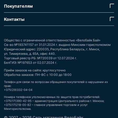
Покупателям
Контакты
Общество с ограниченной ответственностью «Велобайк Бай»
Св-во №193741157 от 31.01.2024 г. выдано Минским горисполкомом
Юридический адрес: 220035, Республика Беларусь, г. Минск,
ул. Тимирязева, д. 65А, офис 440.
Торговый реестр РБ: №720039 от 12.07.2024 г.
БелГИЭ: №197653 от 02.07.2024 г.
Приём заказов на сайте: круглосуточно
Обработка заказов: ПН-ВС с 10:00 до 18:00
Телефон для связи по вопросам обращения покупателей о нарушении их
прав:
+375(29)332-04-04
Номера телефонов уполномоченных по защите прав потребителей:
+375(17)390-42-95 – администрация Центрального района г. Минска;
+375(17)218-00-82 – главное управление торговли и услуг
Мингорисполкома.
© 2007 - 2026 Сеть магазинов ВелоБайк.