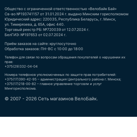
Общество с ограниченной ответственностью «Велобайк Бай»
Св-во №193741157 от 31.01.2024 г. выдано Минским горисполкомом
Юридический адрес: 220035, Республика Беларусь, г. Минск,
ул. Тимирязева, д. 65А, офис 440.
Торговый реестр РБ: №720039 от 12.07.2024 г.
БелГИЭ: №197653 от 02.07.2024 г.
Приём заказов на сайте: круглосуточно
Обработка заказов: ПН-ВС с 10:00 до 18:00
Телефон для связи по вопросам обращения покупателей о нарушении их
прав:
+375(29)332-04-04
Номера телефонов уполномоченных по защите прав потребителей:
+375(17)390-42-95 – администрация Центрального района г. Минска;
+375(17)218-00-82 – главное управление торговли и услуг
Мингорисполкома.
© 2007 - 2026 Сеть магазинов ВелоБайк.