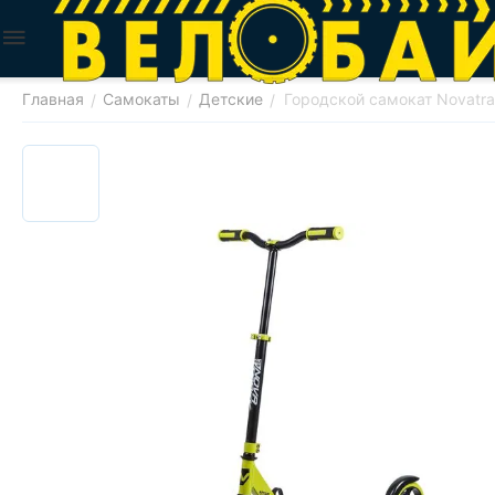
Главная
Самокаты
Детские
Городской самокат Novatr
/
/
/