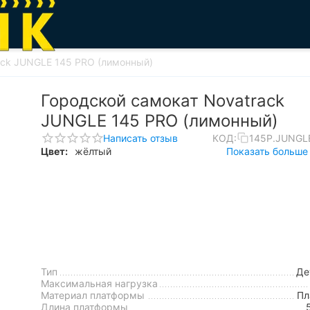
ack JUNGLE 145 PRO (лимонный)
Городской самокат Novatrack
JUNGLE 145 PRO (лимонный)
Написать отзыв
КОД:
145P.JUNGL
Цвет:
жёлтый
Показать больше 
Тип
Де
Максимальная нагрузка
Материал платформы
Пл
Длина платформы