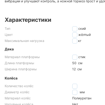
вибрации и улучшают контроль, а ножной тормоз прост и удо
Характеристики
Тип
Детский
Цвет
жёлтый
Максимальная нагрузка
50
кг
Дека
Материал платформы
Пластик
Длина платформы
50
см
Ширина платформы
12
см
Колёса
Количество колёс
2
Диаметр колёс
145
мм
Материал колёс
Полиуретан
Надувные колёса
Нет