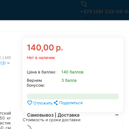
+375 (29) 332-04-0
140,00
р.
E.LM9
Нет в наличии
(3)
Цена в баллах:
140 баллов
Вернем
3 балла
бонусом:
Поделиться
Отложить
тский
Самовывоз | Доставка
50
кг
Стоимость и сроки доставки
астик
50
см