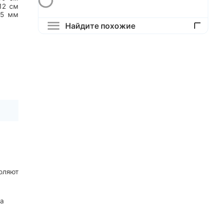
12
см
45
мм
Найдите похожие
воляют
,
ма