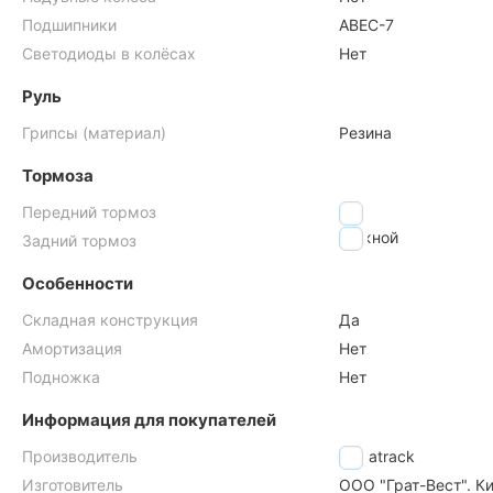
Подшипники
АВЕС-7
Светодиоды в колёсах
Нет
Руль
Грипсы (материал)
Резина
Тормоза
Передний тормоз
Нет
Ножной
Задний тормоз
Особенности
Складная конструкция
Да
Амортизация
Нет
Подножка
Нет
Информация для покупателей
Производитель
Novatrack
Изготовитель
ООО "Грат-Вест". Ки