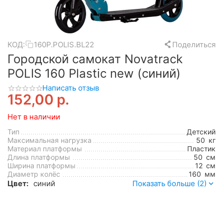
КОД:
160P.POLIS.BL22
Поделиться
Городской самокат Novatrack
POLIS 160 Plastic new (синий)
Написать отзыв
152,00
р.
Нет в наличии
Тип
Детский
Максимальная нагрузка
50
кг
Материал платформы
Пластик
Длина платформы
50
см
Ширина платформы
12
см
Диаметр колёс
160
мм
Цвет:
синий
Показать больше (2)