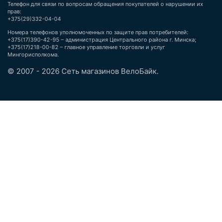
Телефон для связи по вопросам обращения покупателей о нарушении их
прав:
+375(29)332-04-04
Номера телефонов уполномоченных по защите прав потребителей:
+375(17)390-42-95 – администрация Центрального района г. Минска;
+375(17)218-00-82 – главное управление торговли и услуг
Мингорисполкома.
© 2007 - 2026 Сеть магазинов ВелоБайк.