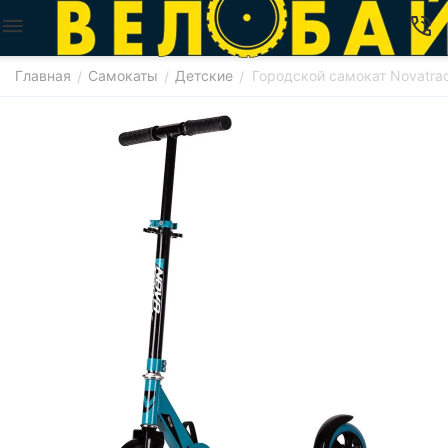
Главная
Самокаты
Детские
Городской самокат Novatrack
/
/
/