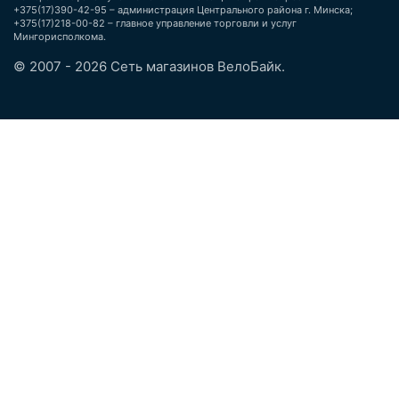
+375(17)390-42-95 – администрация Центрального района г. Минска;
+375(17)218-00-82 – главное управление торговли и услуг
Мингорисполкома.
© 2007 - 2026 Сеть магазинов ВелоБайк.