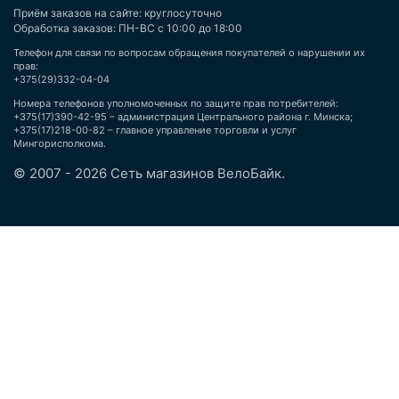
Приём заказов на сайте: круглосуточно
Обработка заказов: ПН-ВС с 10:00 до 18:00
Телефон для связи по вопросам обращения покупателей о нарушении их
прав:
+375(29)332-04-04
Номера телефонов уполномоченных по защите прав потребителей:
+375(17)390-42-95 – администрация Центрального района г. Минска;
+375(17)218-00-82 – главное управление торговли и услуг
Мингорисполкома.
© 2007 - 2026 Сеть магазинов ВелоБайк.