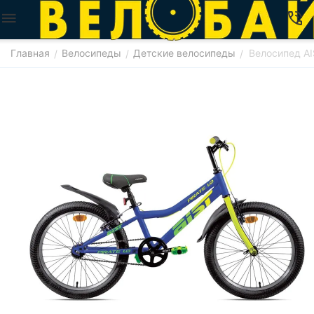
Главная
Велосипеды
Детские велосипеды
Велосипед AIS
/
/
/