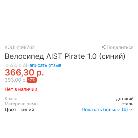
КОД:
98762
Поделиться
Велосипед AIST Pirate 1.0 (синий)
Написать отзыв
366,30
р.
393,00
р.
-7%
Нет в наличии
Класс
детский
Материал рамы
сталь
Цвет:
синий
Показать больше (4)