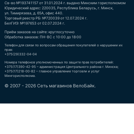
Св-во №193741157 от 31.01.2024 г. выдано Минским горисполкомом
Юридический адрес: 220035, Республика Беларусь, г. Минск,
ул. Тимирязева, д. 65А, офис 440.
Торговый реестр РБ: №720039 от 12.07.2024 г.
БелГИЭ: №197653 от 02.07.2024 г.
Приём заказов на сайте: круглосуточно
Обработка заказов: ПН-ВС с 10:00 до 18:00
Телефон для связи по вопросам обращения покупателей о нарушении их
прав:
+375(29)332-04-04
Номера телефонов уполномоченных по защите прав потребителей:
+375(17)390-42-95 – администрация Центрального района г. Минска;
+375(17)218-00-82 – главное управление торговли и услуг
Мингорисполкома.
© 2007 - 2026 Сеть магазинов ВелоБайк.