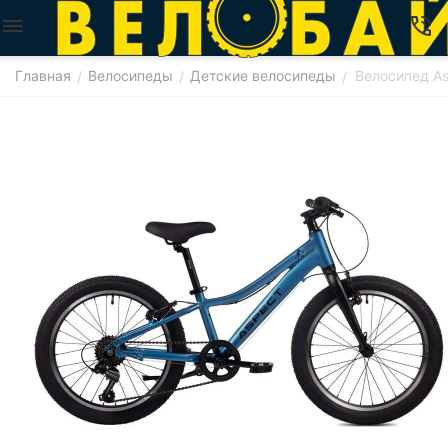
Главная
Велосипеды
Детские велосипеды
Велосипед As
/
/
/