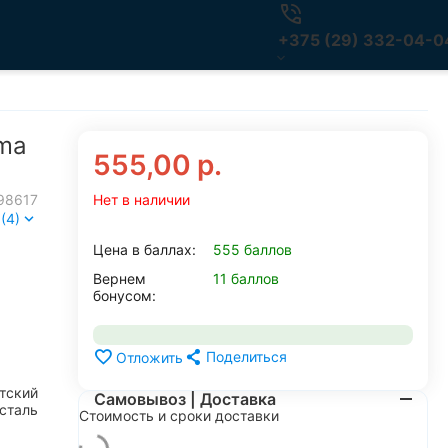
+375 (29) 332-04-0
sma
555,00
р.
98617
Нет в наличии
(4)
Цена в баллах:
555 баллов
Вернем
11 баллов
бонусом:
Поделиться
Отложить
тский
Самовывоз | Доставка
сталь
Стоимость и сроки доставки