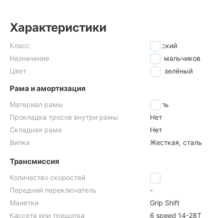
Характеристики
Класс
детский
Назначение
для мальчиков
Цвет
зелёный
Рама и амортизация
Материал рамы
сталь
Прокладка тросов внутри рамы
Нет
Складная рама
Нет
Вилка
Жесткая, сталь
Трансмиссия
Количество скоростей
6
Передний переключатель
-
Манетки
Grip Shift
Кассета или трещотка
6 speed 14-28T