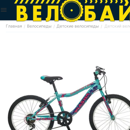
Главная
Велосипеды
Детские велосипеды
Детский вел
/
/
/