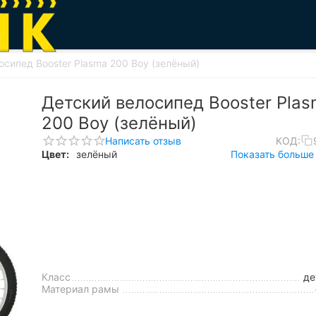
осипед Booster Plasma 200 Boy (зелёный)
Детский велосипед Booster Pla
200 Boy (зелёный)
Написать отзыв
КОД:
Цвет:
зелёный
Показать больше 
Класс
де
Материал рамы