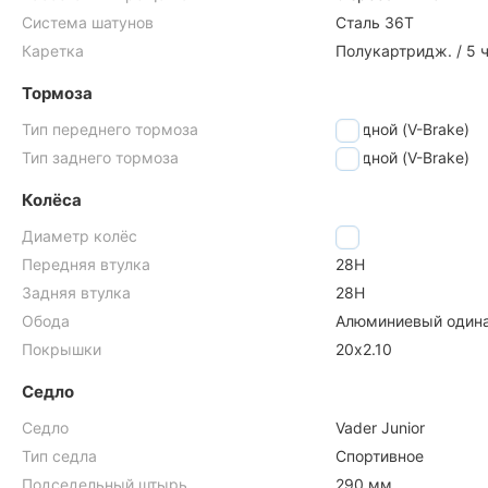
Система шатунов
Сталь 36T
Каретка
Полукартридж. / 5 
Тормоза
Тип переднего тормоза
ободной (V-Brake)
Тип заднего тормоза
ободной (V-Brake)
Колёса
Диаметр колёс
20"
Передняя втулка
28H
Задняя втулка
28H
Обода
Алюминиевый один
Покрышки
20х2.10
Седло
Седло
Vader Junior
Тип седла
Спортивное
Подседельный штырь
290 мм