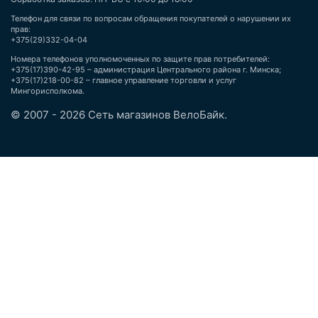
Телефон для связи по вопросам обращения покупателей о нарушении их
прав:
+375(29)332-04-04
Номера телефонов уполномоченных по защите прав потребителей:
+375(17)390-42-95 – администрация Центрального района г. Минска;
+375(17)218-00-82 – главное управление торговли и услуг
Мингорисполкома.
© 2007 - 2026 Сеть магазинов ВелоБайк.