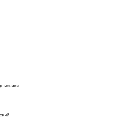
одшипники
ский