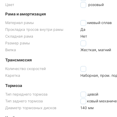
Цвет
розовый
Рама и амортизация
Материал рамы
магниевый сплав
Прокладка тросов внутри рамы
Да
Складная рама
Нет
Размер рамы
9,2"
Вилка
Жесткая, магний
Трансмиссия
Количество скоростей
1
Каретка
Наборная, пром. п
Тормоза
Тип переднего тормоза
клещевой
Тип заднего тормоза
дисковый механиче
Диаметр тормозных дисков
140 мм