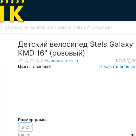
Детский велосипед Stels Galaxy KMD 16" (розовый)
/
Детский велосипед Stels Galaxy
KMD 16" (розовый)
Написать отзыв
КОД:
1
Цвет:
розовый
Показать больше 
Размер рамы:
9,2"
Класс
де