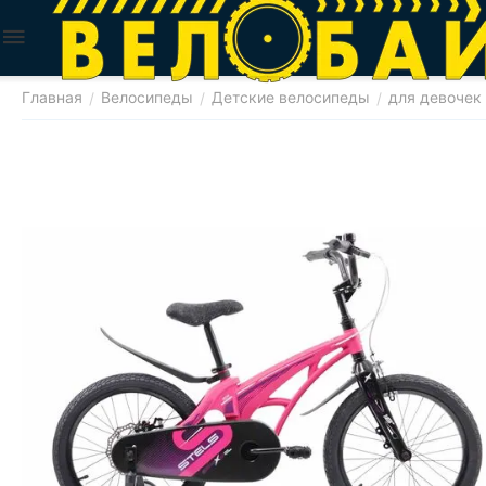
Главная
Велосипеды
Детские велосипеды
для девочек
/
/
/