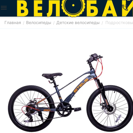
Главная
Велосипеды
Детские велосипеды
Подростковый
/
/
/