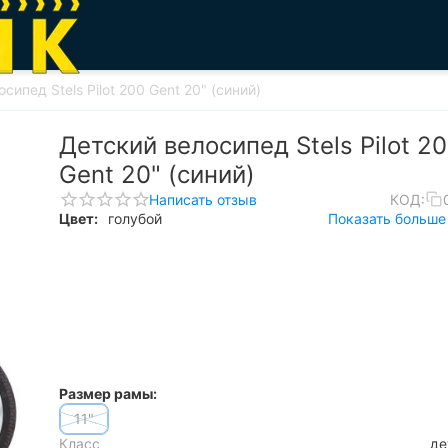
сипед Stels Pilot 200 Gent 20" (синий)
Детский велосипед Stels Pilot 2
Gent 20" (синий)
Написать отзыв
КОД:
Цвет:
голубой
Показать больше 
Размер рамы:
11"
Класс
де