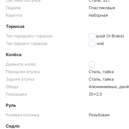
Система шатунов
Сталь, 32Т
Педали
Пластиковые
Каретка
Наборная
Тормоза
Тип переднего тормоза
ободной (V-Brake)
Тип заднего тормоза
ножной
Колёса
Диаметр колёс
20"
Передняя втулка
Сталь, гайка
Задняя втулка
Сталь, гайка
Обода
Алюминиевые, дво
Покрышки
20x2.0
Руль
Рулевая колонка
Резьбовая
Седло