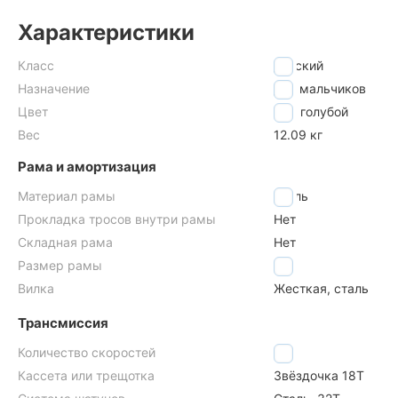
Характеристики
Класс
детский
Назначение
для мальчиков
Цвет
голубой
Вес
12.09 кг
Рама и амортизация
Материал рамы
сталь
Прокладка тросов внутри рамы
Нет
Складная рама
Нет
Размер рамы
11"
Вилка
Жесткая, сталь
Трансмиссия
Количество скоростей
1
Кассета или трещотка
Звёздочка 18Т