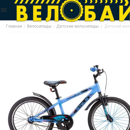
Главная
Велосипеды
Детские велосипеды
Детский вело
/
/
/