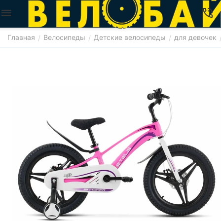
Главная
Велосипеды
Детские велосипеды
для девочек
/
/
/