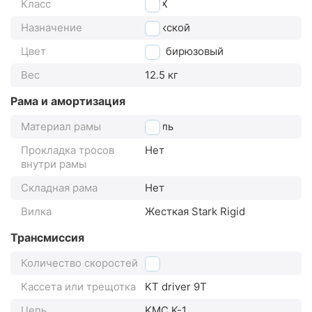
Класс
BMX
Назначение
мужской
Цвет
бирюзовый
Вес
12.5 кг
Рама и амортизация
Материал рамы
сталь
Прокладка тросов
Нет
внутри рамы
Складная рама
Нет
Вилка
Жесткая Stark Rigid
Трансмиссия
Количество скоростей
1
Кассета или трещотка
KT driver 9T
Цепь
KMC K-1