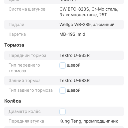
Система шатунов
CW BFC-823S, Cr-Mo сталь,
3х компонентные, 25T
Педали
Wellgo WB-289, алюминий
Каретка
MB-19S, mid
Тормоза
Передний тормоз
Tektro U-983R
Тип переднего
клещевой
тормоза
Задний тормоз
Tektro U-983R
Тип заднего тормоза
клещевой
Колёса
Диаметр колёс
20"
Передняя втулка
Kung Teng, промподшипник