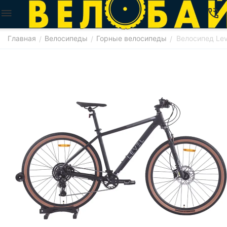
Главная
Велосипеды
Горные велосипеды
Велосипед Lev
/
/
/