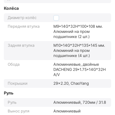
Колёса
Диаметр колёс
29"
Передняя втулка
M9*14G*32H*100*108 мм.
Алюминий на пром
подшипнике (2 шт.)
Задняя втулка
M10*14G*32H*135*145 мм.
Алюминий на пром
подшипнике (4 шт.)
Обода
Алюминиевые, двойные
DACHENG 29*1.75*14G*32H
A/V
Покрышки
29x2.20, ChaoYang
Руль
Руль
Алюминиевый, 720мм / 31.8
Вынос руля
Алюминиевый