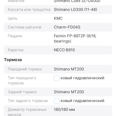
Манетки
Shimano Cues SL-U4000
Кассета или трещотка
Shimano LG300 (11-48)
Цепь
KMC
Система шатунов
Charm-FD04S
Педали
Feimin FP-897ZP (9/16,
bearings)
Каретка
NECO B910
Тормоза
Передний тормоз
Shimano MT200
Тип переднего
дисковый гидравлический
тормоза
Задний тормоз
Shimano MT200
Тип заднего тормоза
дисковый гидравлический
Диаметр тормозных
180/180 мм
дисков