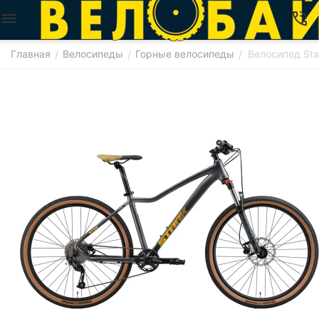
Главная
Велосипеды
Горные велосипеды
Велосипед Sta
/
/
/