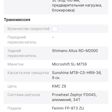
SL (ход 100 мм,
предварительная нагрузка,
блокировка)
Трансмиссия
Количество скоростей
9
Передний
-
переключатель
Задний
Shimano Altus RD-M2000
переключатель
Манетки
Microshift SL-M759
Кассета или трещотка
Sunshine MTB-CS-HR9-36,
9 ск.
Цепь
KMC Z9
Система шатунов
Prowheel Zephyr FD04S,
алюминий, 34Т
Педали
Feimin FP-873 ZU