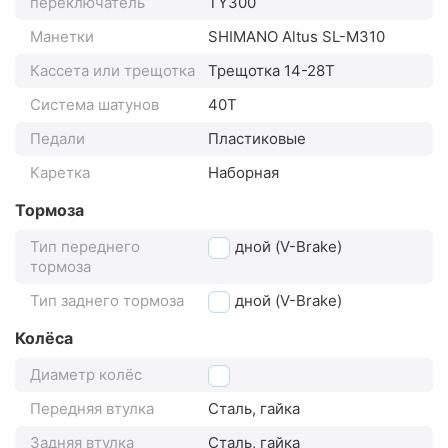
переключатель
TY300
Манетки
SHIMANO Altus SL-M310
Кассета или трещотка
Трещотка 14-28Т
Система шатунов
40Т
Педали
Пластиковые
Каретка
Наборная
Тормоза
Тип переднего
ободной (V-Brake)
тормоза
Тип заднего тормоза
ободной (V-Brake)
Колёса
Диаметр колёс
28"
Передняя втулка
Сталь, гайка
Задняя втулка
Сталь, гайка