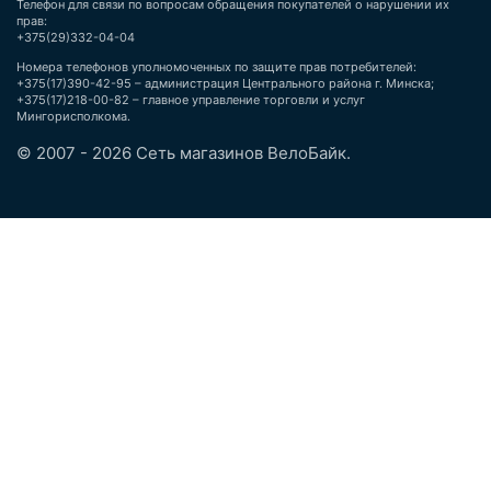
Телефон для связи по вопросам обращения покупателей о нарушении их
прав:
+375(29)332-04-04
Номера телефонов уполномоченных по защите прав потребителей:
+375(17)390-42-95 – администрация Центрального района г. Минска;
+375(17)218-00-82 – главное управление торговли и услуг
Мингорисполкома.
© 2007 - 2026 Сеть магазинов ВелоБайк.