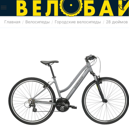
Главная
Велосипеды
Городские велосипеды
28 дюймов
/
/
/